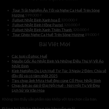
Tour Trải Nghiệm Ăn Tối và Nghe Ca Huế Trên Sông
Hương
599.000
₫
Fullset Nhật Bình Xanh hoa ổ
320.000
₫
Fullset Nhật Bình Hồng Pastel
320.000
₫
Fullset Nhật Bình Xanh Thiên Thanh
320.000
₫
Tour Ghép Nghe Ca Huế Trên Sông Hương
89.000
₫
Bài Viết Mới
Các loại cổ phục Huế
Nguồn Gốc Áo Nhật Bình Và Những Điều Thú Vị Về Áo
Nhật Bình
Kinh Nghiệm Du Lịch Huế Tự Túc 3 Ngày 2 Đêm: Chia sẻ
đầy đủ và có tâm nhất 2025
Tips chụp ảnh Mưa Huế đẹp cùng Cổ Phục Nhật Bình
Chụp ảnh áo dài ở Đại Nội Huế – Nơi Hội Tụ Vẻ Đẹp
Lịch Sử Và Văn Hóa
Không tìm thấy sản phẩm nào khớp với lựa chọn của bạn.
Đăng ký Nhận thông tin khuyến mãi