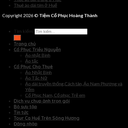
Thuê áo dài tím ở Huế
Copyright 2026 ©
Tiệm Cổ Phục Hoàng Thành
Tìm kiếm:
Trang chủ
Cổ Phục Triều Nguyễn
Áo nhật Bình
Áo tấc
Cổ Phục Cho Thuê
Áo Nhật Bình
Áo Tấc Nữ
Áo dài truyền thống,Cách tân, Áo Nam Phương và
Yếm
Cổ Phục Nam, Cổ phục Trẻ em
Dịch vụ chụp ảnh trọn gói
Bộ sưu tập
Tin tức
Tour Ca Huế Trên Sông Hương
Đăng nhập