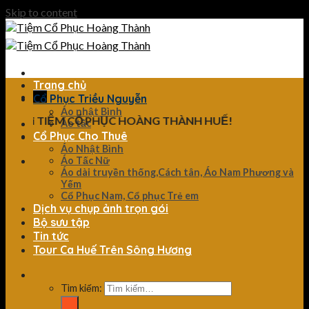
Skip to content
Trang chủ
Cổ Phục Triều Nguyễn
Áo nhật Bình
đến với TIỆM CỔ PHỤC HOÀNG THÀNH HUẾ!
Áo tấc
Cổ Phục Cho Thuê
Áo Nhật Bình
Áo Tấc Nữ
Áo dài truyền thống,Cách tân, Áo Nam Phương và
Yếm
Cổ Phục Nam, Cổ phục Trẻ em
Dịch vụ chụp ảnh trọn gói
Bộ sưu tập
Tin tức
Tour Ca Huế Trên Sông Hương
Tìm kiếm: