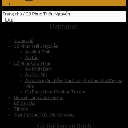
Trang chủ
/
Cổ Phục Triều Nguyễn
Lọc
Danh mục
Trang chủ
Cổ Phục Triều Nguyễn
Áo nhật Bình
Áo tấc
Cổ Phục Cho Thuê
Áo Nhật Bình
Áo Tấc Nữ
Áo dài truyền thống,Cách tân, Áo Nam Phương và
Yếm
Cổ Phục Nam, Cổ phục Trẻ em
Dịch vụ chụp ảnh trọn gói
Bộ sưu tập
Tin tức
Tour Ca Huế Trên Sông Hương
Có thể bạn sẽ thích