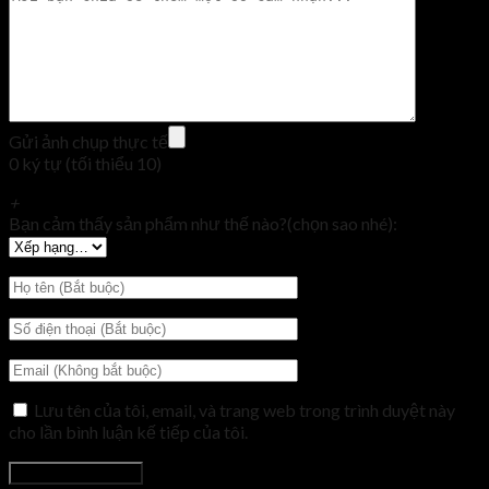
Gửi ảnh chụp thực tế
0 ký tự (tối thiểu 10)
+
Bạn cảm thấy sản phẩm như thế nào?(chọn sao nhé):
Lưu tên của tôi, email, và trang web trong trình duyệt này
cho lần bình luận kế tiếp của tôi.