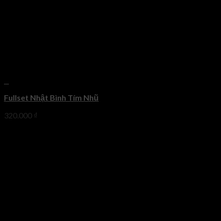
+
Fullset Nhật Bình Tím Nhũ
320.000
₫