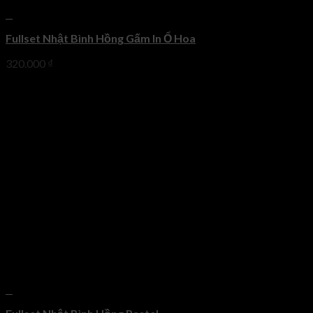
+
Fullset Nhật Bình Hồng Gấm In Ổ Hoa
320.000
₫
+