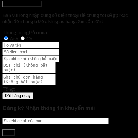
Thêm vào giỏ hàng
Bạn vui lòng nhập đúng số điện thoại để chúng tôi sẽ gọi xác
nhận đơn hàng trước khi giao hàng. Xin cảm ơn!
Thông tin người mua
Anh
Chị
Tổng:
Đặt hàng ngay
Đăng ký Nhận thông tin khuyến mãi