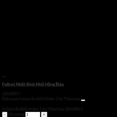
+
Fullset Nhật Bình Nhũ Hồng Đào
320.000
₫
Đặt mua Fullset Áo Đối Khâm Tím Thêu hoa
Fullset Áo Đối Khâm Tím Thêu hoa
320.000
₫
Số lượng