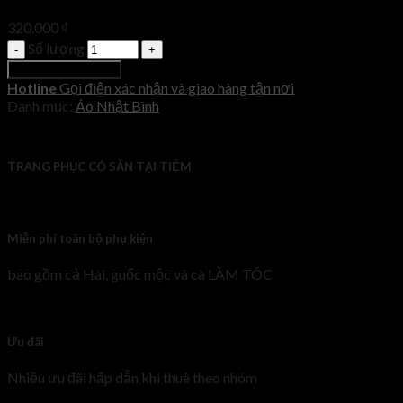
320.000
₫
Số lượng
Thêm vào giỏ hàng
Hotline
Gọi điện xác nhận và giao hàng tận nơi
Danh mục:
Áo Nhật Bình
TRANG PHỤC CÓ SẴN TẠI TIỆM
Miễn phí toàn bộ phụ kiện
bao gồm cả Hài, guốc mộc và cà LÀM TÓC
Ưu đãi
Nhiều ưu đãi hấp dẫn khi thuê theo nhóm