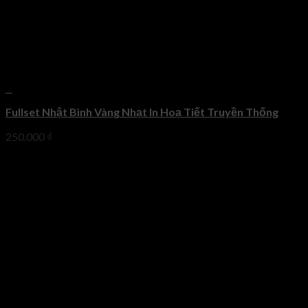
+
Fullset Nhật Bình Vàng Nhạt In Hoạ Tiết Truyền Thống
250.000
₫