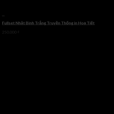
+
Fullset Nhật Bình Trắng Truyền Thống in Hoạ Tiết
250.000
₫