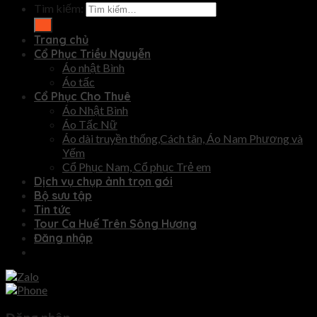
Tìm kiếm:
Trang chủ
Cổ Phục Triều Nguyễn
Áo nhật Bình
Áo tấc
Cổ Phục Cho Thuê
Áo Nhật Bình
Áo Tấc Nữ
Áo dài truyền thống,Cách tân, Áo Nam Phương và
Yếm
Cổ Phục Nam, Cổ phục Trẻ em
Dịch vụ chụp ảnh trọn gói
Bộ sưu tập
Tin tức
Tour Ca Huế Trên Sông Hương
Đăng nhập