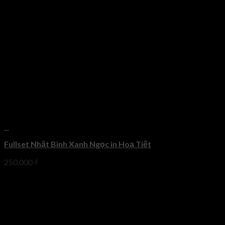
+
Fullset Nhật Bình Xanh Ngọc in Hoạ Tiết
250.000
₫