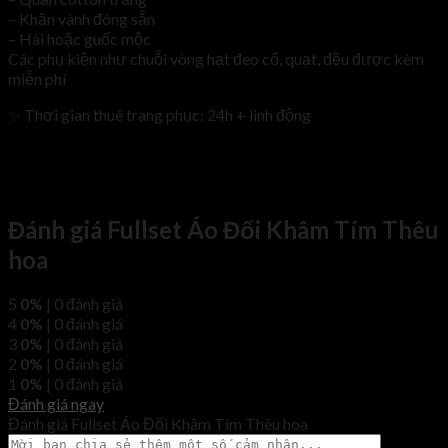
– Khăn vành đóng sẵn
– Hài hoặc guốc mộc
Các phụ kiện như chuỗi vòng hạt đeo cổ, quạt, đều được kèm
miễn phí
✨ Thơi gian thuê trang phục: 24h + linh động
Đánh giá Fullset Áo Đối Khâm Tím Thêu
hoa
5
0%
| 0 đánh giá
4
0%
| 0 đánh giá
3
0%
| 0 đánh giá
2
0%
| 0 đánh giá
1
0%
| 0 đánh giá
Đánh giá ngay
Đánh giá Fullset Áo Đối Khâm Tím Thêu hoa