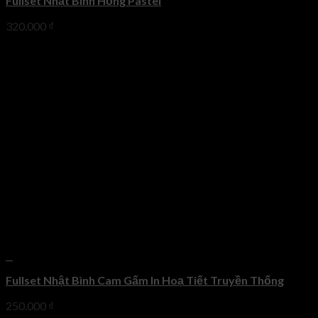
Fullset Nhật Bình Hồng Pastel
320.000
₫
+
Fullset Nhật Bình Cam Gấm In Hoạ Tiết Truyền Thống
250.000
₫