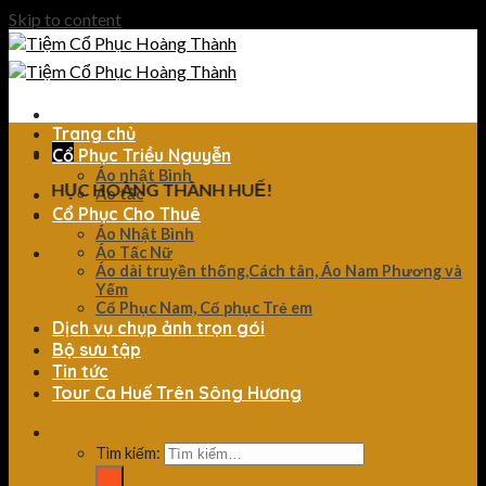
Skip to content
Trang chủ
Cổ Phục Triều Nguyễn
Áo nhật Bình
 PHỤC HOÀNG THÀNH HUẾ!
Áo tấc
Cổ Phục Cho Thuê
Áo Nhật Bình
Áo Tấc Nữ
Áo dài truyền thống,Cách tân, Áo Nam Phương và
Yếm
Cổ Phục Nam, Cổ phục Trẻ em
Dịch vụ chụp ảnh trọn gói
Bộ sưu tập
Tin tức
Tour Ca Huế Trên Sông Hương
Tìm kiếm: