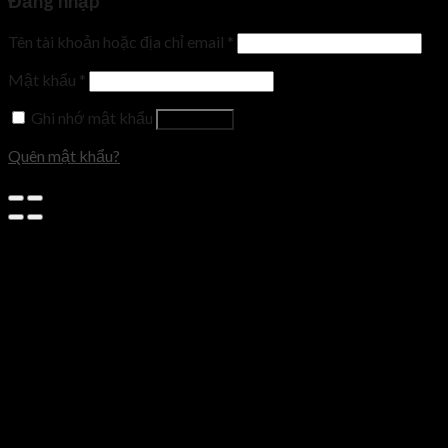
Đăng nhập
Tên tài khoản hoặc địa chỉ email
*
Mật khẩu
*
Ghi nhớ mật khẩu
Đăng nhập
Quên mật khẩu?