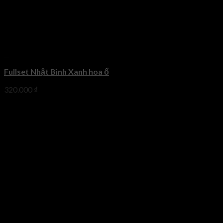
+
Fullset Nhật Bình Xanh hoa ổ
320.000
₫