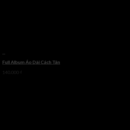
+
Full Album Áo Dài Cách Tân
140.000
₫