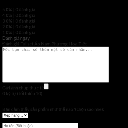
5
0%
| 0 đánh giá
4
0%
| 0 đánh giá
3
0%
| 0 đánh giá
2
0%
| 0 đánh giá
1
0%
| 0 đánh giá
Đánh giá ngay
Đánh giá Fullset Áo Nam Phương Hoạ Tiết
Gửi ảnh chụp thực tế
0 ký tự (tối thiểu 10)
+
Bạn cảm thấy sản phẩm như thế nào?(chọn sao nhé):