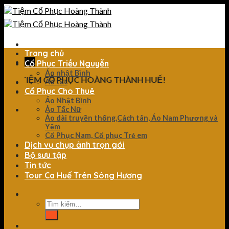
Skip
to
content
Trang chủ
Cổ Phục Triều Nguyễn
Áo nhật Bình
ới TIỆM CỔ PHỤC HOÀNG THÀNH HUẾ!
Áo tấc
Cổ Phục Cho Thuê
Áo Nhật Bình
Áo Tấc Nữ
Áo dài truyền thống,Cách tân, Áo Nam Phương và
Yếm
Cổ Phục Nam, Cổ phục Trẻ em
Dịch vụ chụp ảnh trọn gói
Bộ sưu tập
Tin tức
Tour Ca Huế Trên Sông Hương
Tìm
kiếm: