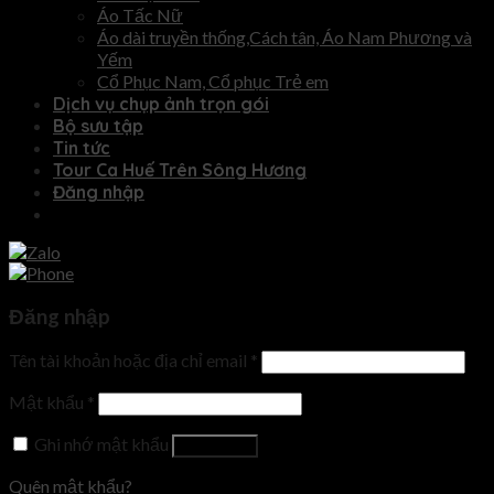
Áo Tấc Nữ
Áo dài truyền thống,Cách tân, Áo Nam Phương và
Yếm
Cổ Phục Nam, Cổ phục Trẻ em
Dịch vụ chụp ảnh trọn gói
Bộ sưu tập
Tin tức
Tour Ca Huế Trên Sông Hương
Đăng nhập
Đăng nhập
Tên tài khoản hoặc địa chỉ email
*
Mật khẩu
*
Ghi nhớ mật khẩu
Đăng nhập
Quên mật khẩu?