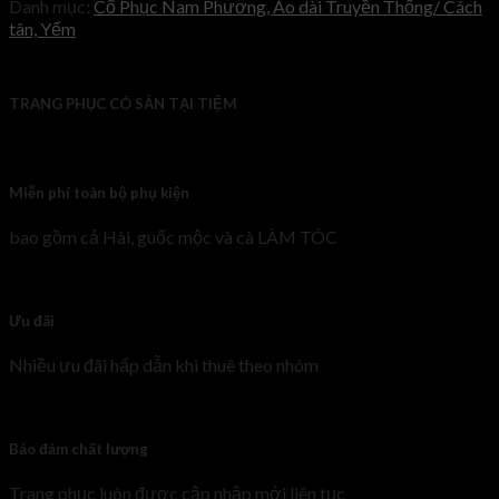
Danh mục:
Cổ Phục Nam Phương, Áo dài Truyền Thống/ Cách
tân, Yếm
TRANG PHỤC CÓ SẴN TẠI TIỆM
Miễn phí toàn bộ phụ kiện
bao gồm cả Hài, guốc mộc và cà LÀM TÓC
Ưu đãi
Nhiều ưu đãi hấp dẫn khi thuê theo nhóm
Bảo đảm chất lượng
Trang phục luôn được cập nhập mới liên tục