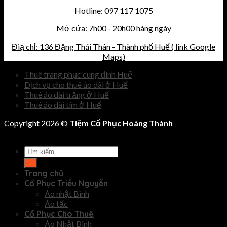
Hotline: 097 117 1075
Mở cửa: 7h00 - 20h00 hàng ngày
Điạ chỉ: 136 Đặng Thái Thân - Thành phố Huế ( link Google
Maps)
Thuê trang phục cung đình Huế
Dịch vụ cho thuê áo dài ở Huế
Thuê áo dài trắng ở Huế
Thuê áo dài tím ở Huế
Copyright 2026 ©
Tiệm Cổ Phục Hoàng Thành
Tìm
kiếm:
Trang chủ
Cổ Phục Triều Nguyễn
Áo nhật Bình
Áo tấc
Cổ Phục Cho Thuê
Áo Nhật Bình