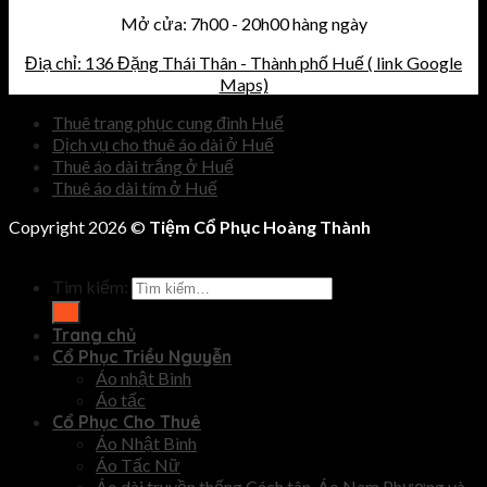
Mở cửa: 7h00 - 20h00 hàng ngày
Điạ chỉ: 136 Đặng Thái Thân - Thành phố Huế ( link Google
Maps)
Thuê trang phục cung đình Huế
Dịch vụ cho thuê áo dài ở Huế
Thuê áo dài trắng ở Huế
Thuê áo dài tím ở Huế
Copyright 2026 ©
Tiệm Cổ Phục Hoàng Thành
Tìm kiếm:
Trang chủ
Cổ Phục Triều Nguyễn
Áo nhật Bình
Áo tấc
Cổ Phục Cho Thuê
Áo Nhật Bình
Áo Tấc Nữ
Áo dài truyền thống,Cách tân, Áo Nam Phương và