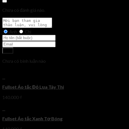
Chưa có đánh giá nào.
Anh
Chị
Gửi
Chưa có bình luận nào
+
Fullset Áo tấc Đỏ Lụa Tây Thi
140.000
₫
+
Fullset Áo tấc Xanh Tơ Bóng
140.000
₫