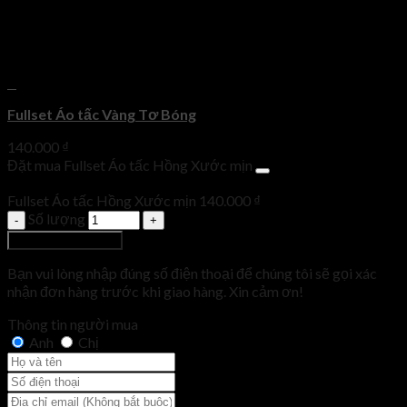
+
Fullset Áo tấc Vàng Tơ Bóng
140.000
₫
Đặt mua Fullset Áo tấc Hồng Xước mịn
Fullset Áo tấc Hồng Xước mịn
140.000
₫
Số lượng
Thêm vào giỏ hàng
Bạn vui lòng nhập đúng số điện thoại để chúng tôi sẽ gọi xác
nhận đơn hàng trước khi giao hàng. Xin cảm ơn!
Thông tin người mua
Anh
Chị