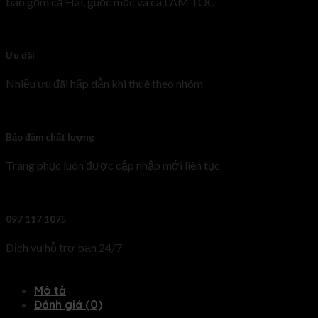
bao gồm cả Hài, guốc mộc và cà LÀM TÓC
Ưu đãi
Nhiều ưu đãi hấp dẫn khi thuê theo nhóm
Bảo đảm chất lượng
Trang phục luôn được cập nhập mới liên tục
097 117 1075
Dịch vụ hỗ trợ bạn 24/7
Mô tả
Đánh giá (0)