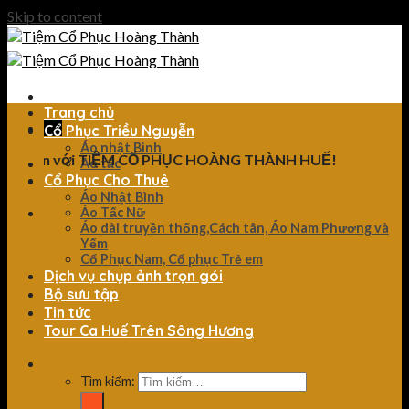
Skip to content
Trang chủ
Cổ Phục Triều Nguyễn
Áo nhật Bình
đến với TIỆM CỔ PHỤC HOÀNG THÀNH HUẾ!
Áo tấc
Cổ Phục Cho Thuê
Áo Nhật Bình
Áo Tấc Nữ
Áo dài truyền thống,Cách tân, Áo Nam Phương và
Yếm
Cổ Phục Nam, Cổ phục Trẻ em
Dịch vụ chụp ảnh trọn gói
Bộ sưu tập
Tin tức
Tour Ca Huế Trên Sông Hương
Tìm kiếm: