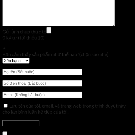
Gửi ảnh chụp thực tế
0 ký tự (tối thiểu 10)
+
Bạn cảm thấy sản phẩm như thế nào?(chọn sao nhé):
Lưu tên của tôi, email, và trang web trong trình duyệt này
cho lần bình luận kế tiếp của tôi.