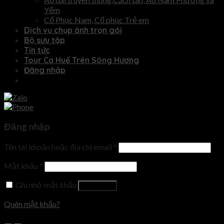
Yếm
Cổ Phục Nam, Cổ phục Trẻ em
Dịch vụ chụp ảnh trọn gói
Bộ sưu tập
Tin tức
Tour Ca Huế Trên Sông Hương
Đăng nhập
Đăng nhập
Tên tài khoản hoặc địa chỉ email
*
Mật khẩu
*
Ghi nhớ mật khẩu
Đăng nhập
Quên mật khẩu?