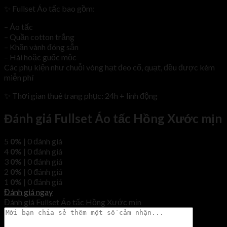
✨ Fullset Áo tấc bao gồm:
– Áo tấc
– Quần cotton trắng
– Khăn vành đóng sẵn
– Hài hoặc guốc mộc
Các phụ kiện như chuỗi vòng hạt đeo cổ, quạt, đều được kèm
miễn phí
✨ Thơi gian thuê trang phục: 24h + linh động
Đánh giá Fullset Áo tấc Hồng Xước mịn
5
0%
| 0 đánh giá
4
0%
| 0 đánh giá
3
0%
| 0 đánh giá
2
0%
| 0 đánh giá
1
0%
| 0 đánh giá
Đánh giá ngay
Đánh giá Fullset Áo tấc Hồng Xước mịn