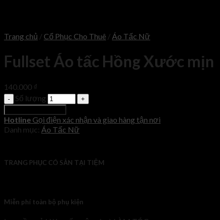
Trang chủ
/
Cổ Phục Cho Thuê
/
Áo Tấc Nữ
Fullset Áo tấc Hồng Xước mịn
140.000
₫
Số lượng
Thêm vào giỏ hàng
Hotline
Gọi điện xác nhận và giao hàng tận nơi
Danh mục:
Áo Tấc Nữ
TRANG PHỤC CÓ SẴN TẠI TIỆM
Miễn phí toàn bộ phụ kiện