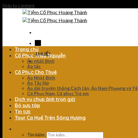
Skip to content
Trang chủ
Cổ Phục Triều Nguyễn
Áo nhật Bình
Áo tấc
Cổ Phục Cho Thuê
Áo Nhật Bình
Áo Tấc Nữ
Áo dài truyền thống,Cách tân, Áo Nam Phương và Y
Cổ Phục Nam, Cổ phục Trẻ em
Dịch vụ chụp ảnh trọn gói
Bộ sưu tập
Tin tức
Tour Ca Huế Trên Sông Hương
Tìm kiếm: