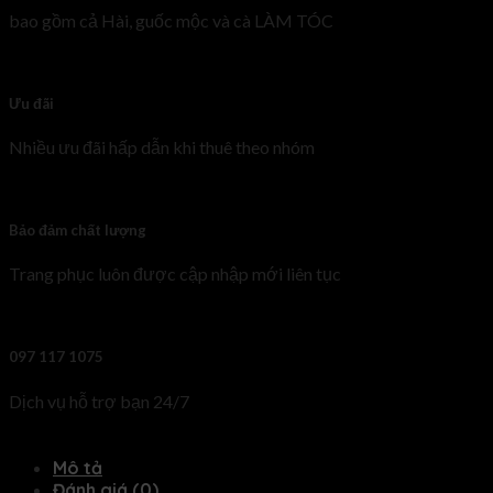
bao gồm cả Hài, guốc mộc và cà LÀM TÓC
Ưu đãi
Nhiều ưu đãi hấp dẫn khi thuê theo nhóm
Bảo đảm chất lượng
Trang phục luôn được cập nhập mới liên tục
097 117 1075
Dịch vụ hỗ trợ bạn 24/7
Mô tả
Đánh giá (0)