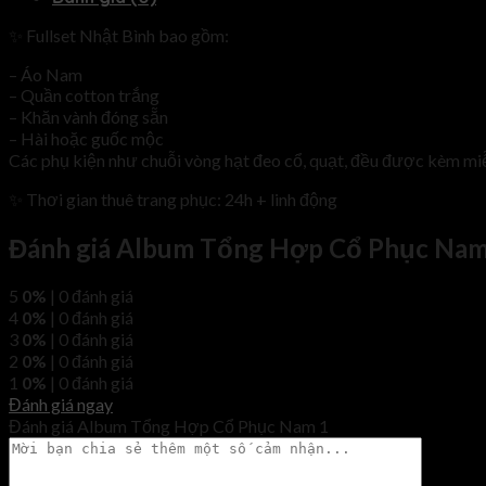
✨ Fullset Nhật Bình bao gồm:
– Áo Nam
– Quần cotton trắng
– Khăn vành đóng sẵn
– Hài hoặc guốc mộc
Các phụ kiện như chuỗi vòng hạt đeo cổ, quạt, đều được kèm mi
✨ Thơi gian thuê trang phục: 24h + linh động
Đánh giá Album Tổng Hợp Cổ Phục Nam
5
0%
| 0 đánh giá
4
0%
| 0 đánh giá
3
0%
| 0 đánh giá
2
0%
| 0 đánh giá
1
0%
| 0 đánh giá
Đánh giá ngay
Đánh giá Album Tổng Hợp Cổ Phục Nam 1