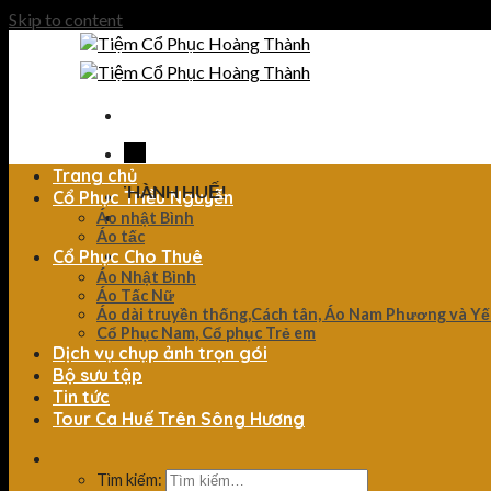
Skip to content
Trang chủ
 HOÀNG THÀNH HUẾ!
Cổ Phục Triều Nguyễn
Áo nhật Bình
Áo tấc
Cổ Phục Cho Thuê
Áo Nhật Bình
Áo Tấc Nữ
Áo dài truyền thống,Cách tân, Áo Nam Phương và Y
Cổ Phục Nam, Cổ phục Trẻ em
Dịch vụ chụp ảnh trọn gói
Bộ sưu tập
Tin tức
Tour Ca Huế Trên Sông Hương
Tìm kiếm: