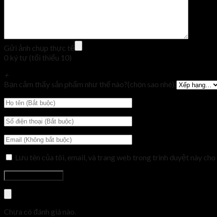
Gửi ảnh chụp thực tế
0 ký tự (tối thiểu 10)
+
Bạn cảm thấy sản phẩm như thế nào?(chọn sao nhé):
Lưu tên của tôi, email, và trang web trong trình duyệt này cho 
Chưa có đánh giá nào.