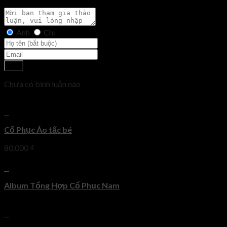
Anh
Chị
Gửi
Chưa có bình luận nào
+
Cổ Phục Áo tấc bé
80.000
₫
+
Album Tổng Hợp Cổ Phục Nam
+