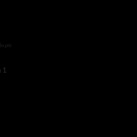
ễn phí
 1