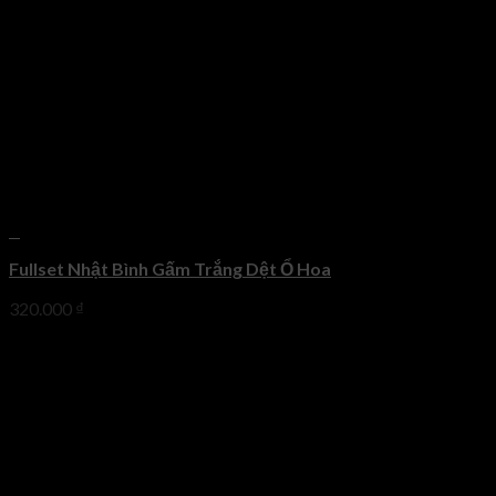
+
Fullset Nhật Bình Gấm Trắng Dệt Ổ Hoa
320.000
₫