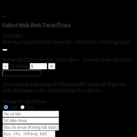
+
Fullset Nhật Bình Tím In Ổ Hoa
320.000
₫
Đặt mua Fullset Áo Đối Khâm Đỏ - Phối Yếm + Thường Quây
Fullset Áo Đối Khâm Đỏ - Phối Yếm + Thường Quây
320.000
₫
Số lượng
Thêm vào giỏ hàng
Bạn vui lòng nhập đúng số điện thoại để chúng tôi sẽ gọi xác
nhận đơn hàng trước khi giao hàng. Xin cảm ơn!
Thông tin người mua
Anh
Chị