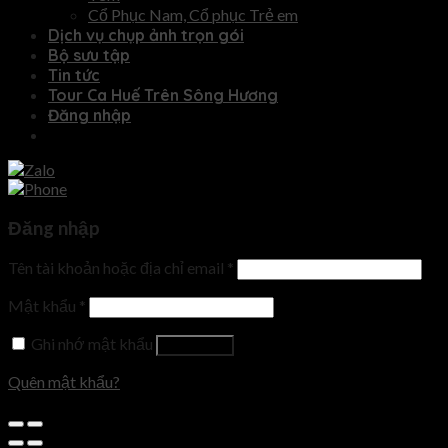
Cổ Phục Nam, Cổ phục Trẻ em
Dịch vụ chụp ảnh trọn gói
Bộ sưu tập
Tin tức
Tour Ca Huế Trên Sông Hương
Đăng nhập
Đăng nhập
Tên tài khoản hoặc địa chỉ email
*
Mật khẩu
*
Ghi nhớ mật khẩu
Đăng nhập
Quên mật khẩu?