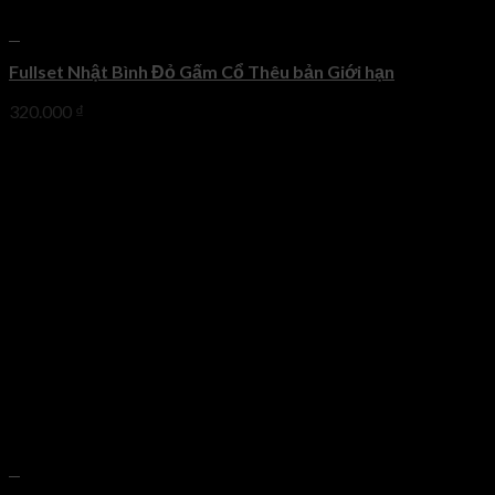
+
Fullset Nhật Bình Đỏ Gấm Cổ Thêu bản Giới hạn
320.000
₫
+