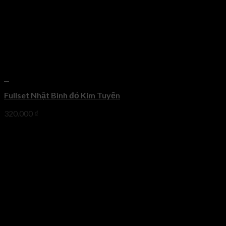
+
Fullset Nhật Bình đỏ Kim Tuyến
320.000
₫