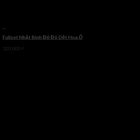
+
Fullset Nhật Bình Đỏ Đô Dệt Hoa Ổ
320.000
₫