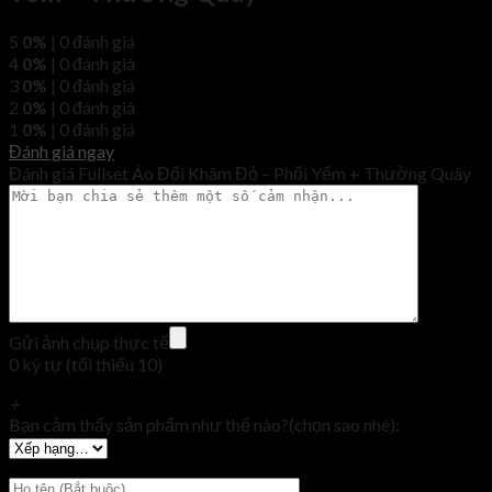
5
0%
| 0 đánh giá
4
0%
| 0 đánh giá
3
0%
| 0 đánh giá
2
0%
| 0 đánh giá
1
0%
| 0 đánh giá
Đánh giá ngay
Đánh giá Fullset Áo Đối Khâm Đỏ – Phối Yếm + Thường Quây
Gửi ảnh chụp thực tế
0 ký tự (tối thiểu 10)
+
Bạn cảm thấy sản phẩm như thế nào?(chọn sao nhé):