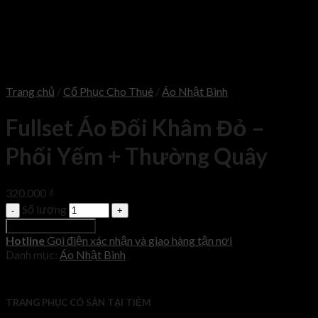
Trang chủ
/
Cổ Phục Cho Thuê
/
Áo Nhật Bình
Fullset Áo Đối Khâm Đỏ –
Phối Yếm + Thường Quây
320.000
₫
Số lượng
Thêm vào giỏ hàng
Hotline
Gọi điện xác nhận và giao hàng tận nơi
Danh mục:
Áo Nhật Bình
TRANG PHỤC CÓ SẴN TẠI TIỆM