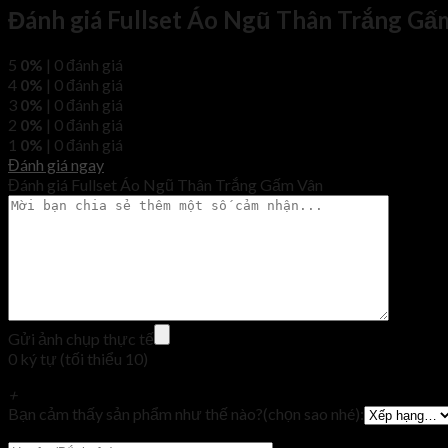
Đánh giá Fullset Áo Ngũ Thân Trắng Gấ
5
0%
| 0 đánh giá
4
0%
| 0 đánh giá
3
0%
| 0 đánh giá
2
0%
| 0 đánh giá
1
0%
| 0 đánh giá
Đánh giá ngay
Đánh giá Fullset Áo Ngũ Thân Trắng Gấm Vân
Gửi ảnh chụp thực tế
0 ký tự (tối thiểu 10)
+
Bạn cảm thấy sản phẩm như thế nào?(chọn sao nhé):