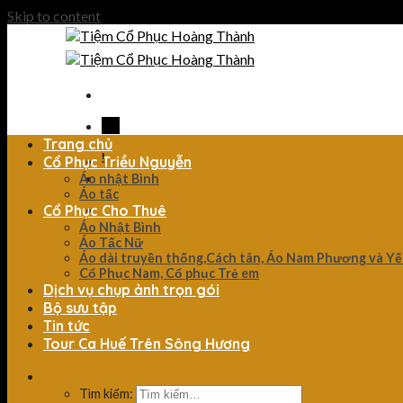
Skip to content
Trang chủ
Cổ Phục Triều Nguyễn
Áo nhật Bình
Áo tấc
Cổ Phục Cho Thuê
Áo Nhật Bình
Áo Tấc Nữ
Áo dài truyền thống,Cách tân, Áo Nam Phương và Y
Cổ Phục Nam, Cổ phục Trẻ em
Dịch vụ chụp ảnh trọn gói
Bộ sưu tập
Tin tức
Tour Ca Huế Trên Sông Hương
Tìm kiếm: