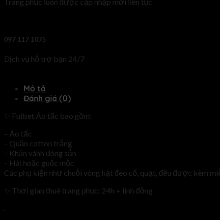
Trang phục luôn được cập nhập mới liên tục
097 117 1075
Dịch vụ hỗ trợ bạn 24/7
Mô tả
Đánh giá (0)
✨ Fullset Áo tấc bao gồm:
– Áo tấc
– Quần cotton trắng
– Khăn vành đóng sẵn
– Hài hoặc guốc mộc
Các phụ kiện như chuỗi vòng hạt đeo cổ, quạt, đều được kèm mi
✨ Thơi gian thuê trang phục: 24h + linh động
.