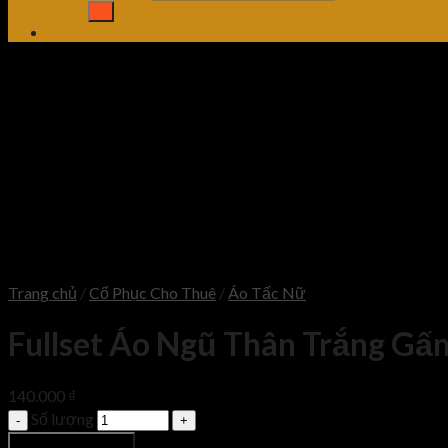
Trang chủ
/
Cổ Phục Cho Thuê
/
Áo Tấc Nữ
Fullset Áo Ngũ Thân Trắng Gấ
140.000
₫
Số lượng
Thêm vào giỏ hàng