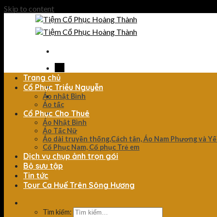
Skip to content
Trang chủ
Cổ Phục Triều Nguyễn
Áo nhật Bình
Áo tấc
Cổ Phục Cho Thuê
Áo Nhật Bình
Áo Tấc Nữ
Áo dài truyền thống,Cách tân, Áo Nam Phương và Y
Cổ Phục Nam, Cổ phục Trẻ em
Dịch vụ chụp ảnh trọn gói
Bộ sưu tập
Tin tức
Tour Ca Huế Trên Sông Hương
Tìm kiếm: