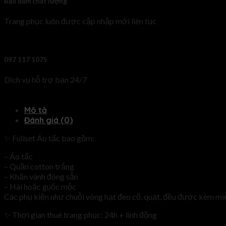
Bảo đảm chất lượng
Trang phục luôn được cập nhập mới liên tục
097 117 1075
Dịch vụ hỗ trợ bạn 24/7
Mô tả
Đánh giá (0)
✨ Fullset Áo tấc bao gồm:
– Áo tấc
– Quần cotton trắng
– Khăn vành đóng sẵn
– Hài hoặc guốc mộc
Các phụ kiện như chuỗi vòng hạt đeo cổ, quạt, đều được kèm mi
✨ Thơi gian thuê trang phục: 24h + linh động