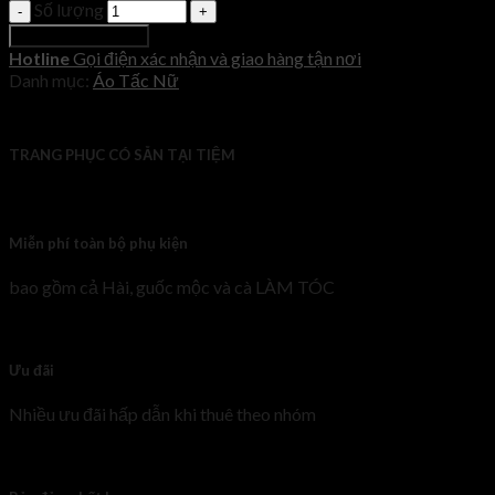
Số lượng
Thêm vào giỏ hàng
Hotline
Gọi điện xác nhận và giao hàng tận nơi
Danh mục:
Áo Tấc Nữ
TRANG PHỤC CÓ SẴN TẠI TIỆM
Miễn phí toàn bộ phụ kiện
bao gồm cả Hài, guốc mộc và cà LÀM TÓC
Ưu đãi
Nhiều ưu đãi hấp dẫn khi thuê theo nhóm