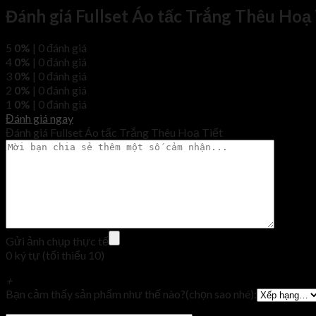
Đánh giá Fullset Áo tấc Trắng Thêu Hoạ 
5
0%
| 0 đánh giá
4
0%
| 0 đánh giá
3
0%
| 0 đánh giá
2
0%
| 0 đánh giá
1
0%
| 0 đánh giá
Đánh giá ngay
Đánh giá Fullset Áo tấc Trắng Thêu Hoạ Tiết
Gửi ảnh chụp thực tế
0 ký tự (tối thiểu 10)
+
Bạn cảm thấy sản phẩm như thế nào?(chọn sao nhé):