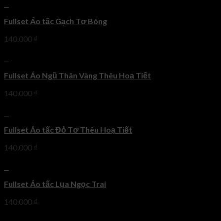
+
Fullset Áo tấc Gạch Tơ Bóng
140.000
₫
+
Fullset Áo Ngũ Thân Vàng Thêu Hoạ Tiết
140.000
₫
+
Fullset Áo tấc Đỏ Tơ Thêu Hoạ Tiết
140.000
₫
+
Fullset Áo tấc Lụa Ngọc Trai
140.000
₫
+